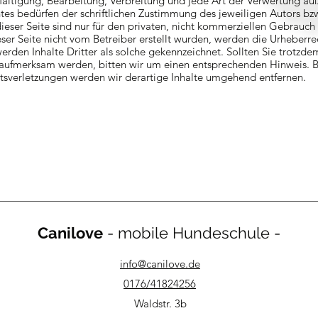
lfältigung, Bearbeitung, Verbreitung und jede Art der Verwertung au
es bedürfen der schriftlichen Zustimmung des jeweiligen Autors bzw.
ser Seite sind nur für den privaten, nicht kommerziellen Gebrauch 
eser Seite nicht vom Betreiber erstellt wurden, werden die Urheberre
rden Inhalte Dritter als solche gekennzeichnet. Sollten Sie trotzde
 aufmerksam werden, bitten wir um einen entsprechenden Hinweis. B
sverletzungen werden wir derartige Inhalte umgehend entfernen.
Canilove
- mobile Hundeschule -
info@canilove.de
0176/41824256
Waldstr. 3b