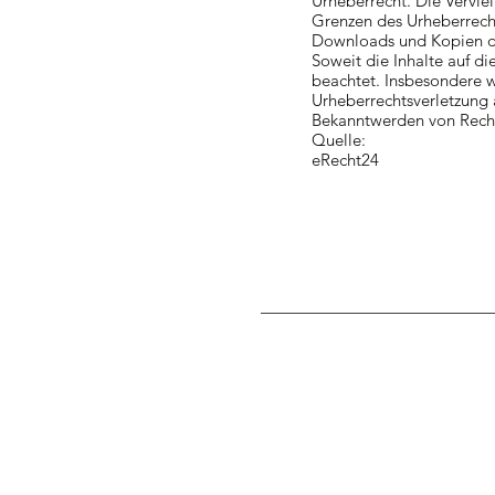
Urheberrecht. Die Vervie
Grenzen des Urheberrecht
Downloads und Kopien die
Soweit die Inhalte auf di
beachtet. Insbesondere we
Urheberrechtsverletzung
Bekanntwerden von Recht
Quelle:
eRecht24