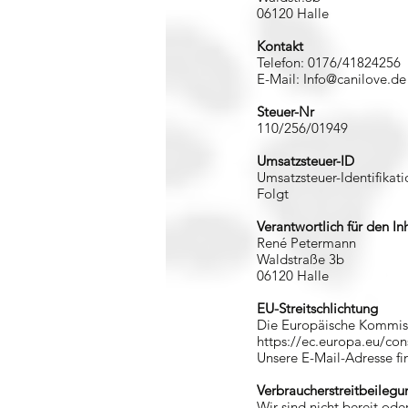
06120 Halle
Kontakt
Telefon: 0176/41824256
E-Mail: Info@canilove.de
Steuer-Nr
110/256/01949
Umsatzsteuer-ID
Umsatzsteuer-Identifika
Folgt
Verantwortlich für den In
René Petermann
Waldstraße 3b
06120 Halle
EU-Streitschlichtung
Die Europäische Kommissi
https://ec.europa.eu/co
Unsere E-Mail-Adresse f
Verbraucherstreitbeilegu
Wir sind nicht bereit ode