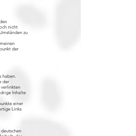
 den
och nicht
h Umständen zu
emeinen
tpunkt der
ss haben.
e der
 verlinkten
drige Inhalte
punkte einer
rtige Links
m deutschen