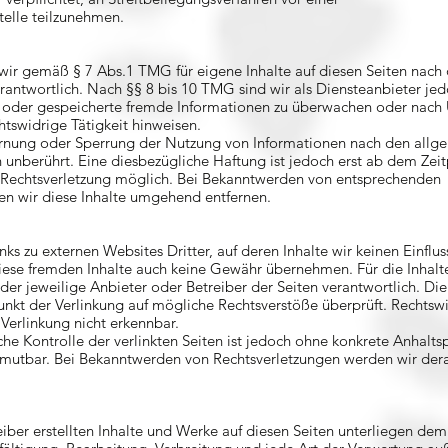
telle teilzunehmen.
 wir gemäß § 7 Abs.1 TMG für eigene Inhalte auf diesen Seiten nach
antwortlich. Nach §§ 8 bis 10 TMG sind wir als Diensteanbieter jed
te oder gespeicherte fremde Informationen zu überwachen oder nac
chtswidrige Tätigkeit hinweisen.
fernung oder Sperrung der Nutzung von Informationen nach den allg
 unberührt. Eine diesbezügliche Haftung ist jedoch erst ab dem Zei
n Rechtsverletzung möglich. Bei Bekanntwerden von entsprechenden
en wir diese Inhalte umgehend entfernen.
ks zu externen Websites Dritter, auf deren Inhalte wir keinen Einflu
iese fremden Inhalte auch keine Gewähr übernehmen. Für die Inhalt
s der jeweilige Anbieter oder Betreiber der Seiten verantwortlich. Die
nkt der Verlinkung auf mögliche Rechtsverstöße überprüft. Rechtswi
Verlinkung nicht erkennbar.
he Kontrolle der verlinkten Seiten ist jedoch ohne konkrete Anhalts
umutbar. Bei Bekanntwerden von Rechtsverletzungen werden wir dera
eiber erstellten Inhalte und Werke auf diesen Seiten unterliegen de