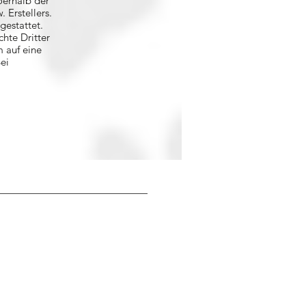
ßerhalb der
 Erstellers.
gestattet.
chte Dritter
m auf eine
ei